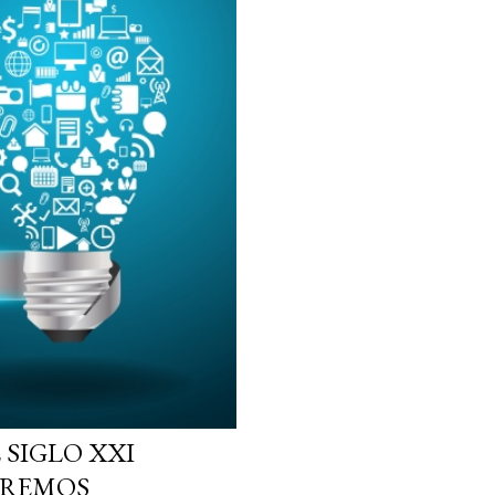
inteligencia artificial. E
demasiado sintético, de
quiero ser honesto: ningú
pondría las manos al fue
Pe...
 SIGLO XXI
TREMOS