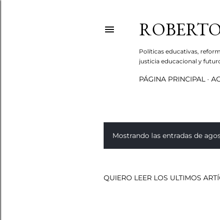
ROBERTO
Políticas educativas, refor
justicia educacional y futu
PÁGINA PRINCIPAL
AC
Mostrando las entradas de agos
E
n
t
QUIERO LEER LOS ULTIMOS ART
r