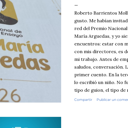
Roberto Barrientos Moll
gusto. Me habían invita
red del Premio Nacional
María Arguedas, y yo si
encuentros: estar con m
con mis directores, es d
mi trabajo. Antes de emp
saludos, conversación. Lu
primer cuento. En la terc
lo escribió un niño. No f
tipo de guion, el tipo de
fisuras que uno reconoc
Compartir
Publicar un come
textos escolares. Seguí 
primaria, cuentos y ens
contrasté mis sospechas