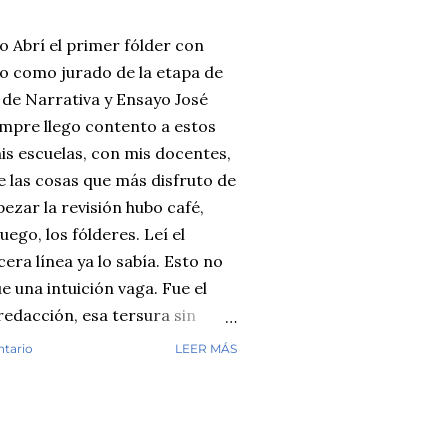
o Abrí el primer fólder con
do como jurado de la etapa de
 de Narrativa y Ensayo José
empre llego contento a estos
is escuelas, con mis docentes,
e las cosas que más disfruto de
ezar la revisión hubo café,
ego, los fólderes. Leí el
era línea ya lo sabía. Esto no
ue una intuición vaga. Fue el
 redacción, esa tersura sin
e cuando ha leído miles de
ntario
LEER MÁS
revisando. Cuentos y fábulas de
ayos de secundaria. Luego
 con varias herramientas de