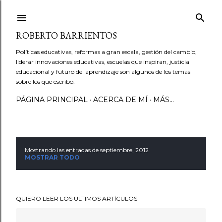
Ir al contenido principal
ROBERTO BARRIENTOS
Políticas educativas, reformas a gran escala, gestión del cambio,
liderar innovaciones educativas, escuelas que inspiran, justicia
educacional y futuro del aprendizaje son algunos de los temas
sobre los que escribo.
PÁGINA PRINCIPAL
ACERCA DE MÍ
MÁS…
Mostrando las entradas de septiembre, 2012
E
MOSTRAR TODO
n
t
QUIERO LEER LOS ULTIMOS ARTÍCULOS
r