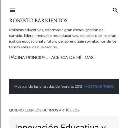
Ir al contenido principal
ROBERTO BARRIENTOS
Políticas educativas, reformas a gran escala, gestión del
cambio, liderar innovaciones educativas, escuelas que inspiran,
justicia educacional y futuro del aprendizaje son algunos de los
temas sobre los que escribo.
PÁGINA PRINCIPAL
ACERCA DE MÍ
MÁS…
Mostrando las entradas de febrero, 2012
MOSTRAR TODO
E
n
QUIERO LEER LOS ULTIMOS ARTÍCULOS
t
r
Innovación Educativa y