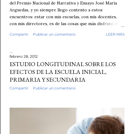
del Premio Nacional de Narrativa y Ensayo José María
Arguedas, y yo siempre llego contento a estos
encuentros: estar con mis escuelas, con mis docentes,
con mis directores, es de las cosas que más disfruto de
mi trabajo. Antes de empezar la revisión hubo café,
Compartir
Publicar un comentario
LEER MÁS
saludos, conversación. Luego, los fólderes. Leí el primer
cuento. En la tercera línea ya lo sabía. Esto no lo escribió
un niño. No fue una intuición vaga. Fue el tipo de guion,
febrero 28, 2012
el tipo de redacción, esa tersura sin fisuras que uno
ESTUDIO LONGITUDINAL SOBRE LOS
reconoce cuando ha leído miles de textos escolares.
EFECTOS DE LA ESCUELA INICIAL,
Seguí revisando. Cuentos y fábulas de primaria, cuentos y
PRIMARIA Y SECUNDARIA
ensayos de secundaria. Luego contrasté mis sospechas
con varias herramientas de inteligencia artificial. El
Compartir
Publicar un comentario
diagnóstico se repetía: demasiado sintético, demasiado
perfecto. Y aquí quiero ser honesto: ningún detector es
infalible, y no pondría las manos al fuego por cada caso
individual. Pe...