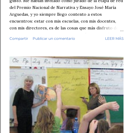
gusto. Me habían invitado como jurado de la etapa de red
del Premio Nacional de Narrativa y Ensayo José María
Arguedas, y yo siempre llego contento a estos
encuentros: estar con mis escuelas, con mis docentes,
con mis directores, es de las cosas que más disfruto de
mi trabajo. Antes de empezar la revisión hubo café,
Compartir
Publicar un comentario
LEER MÁS
saludos, conversación. Luego, los fólderes. Leí el primer
cuento. En la tercera línea ya lo sabía. Esto no lo escribió
un niño. No fue una intuición vaga. Fue el tipo de guion,
el tipo de redacción, esa tersura sin fisuras que uno
reconoce cuando ha leído miles de textos escolares.
Seguí revisando. Cuentos y fábulas de primaria, cuentos y
ensayos de secundaria. Luego contrasté mis sospechas
con varias herramientas de inteligencia artificial. El
diagnóstico se repetía: demasiado sintético, demasiado
perfecto. Y aquí quiero ser honesto: ningún detector es
infalible, y no pondría las manos al fuego por cada caso
individual. Pe...