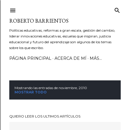
Ir al contenido principal
ROBERTO BARRIENTOS
Políticas educativas, reformas a gran escala, gestión del cambio,
liderar innovaciones educativas, escuelas que inspiran, justicia
educacional y futuro del aprendizaje son algunos de los temas
sobre los que escribo.
PÁGINA PRINCIPAL
ACERCA DE MÍ
MÁS…
Mostrando las entradas de noviembre, 2010
E
MOSTRAR TODO
n
t
QUIERO LEER LOS ULTIMOS ARTÍCULOS
r