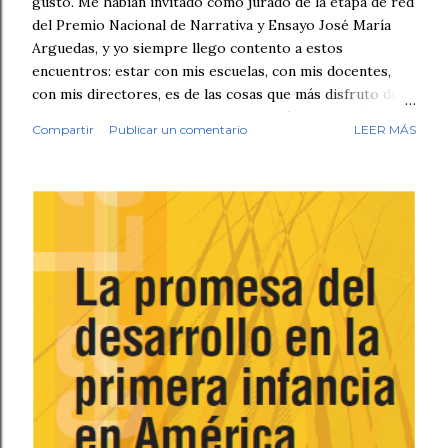
gusto. Me habían invitado como jurado de la etapa de red
del Premio Nacional de Narrativa y Ensayo José María
Arguedas, y yo siempre llego contento a estos
encuentros: estar con mis escuelas, con mis docentes,
con mis directores, es de las cosas que más disfruto de
mi trabajo. Antes de empezar la revisión hubo café,
Compartir
Publicar un comentario
LEER MÁS
saludos, conversación. Luego, los fólderes. Leí el primer
cuento. En la tercera línea ya lo sabía. Esto no lo escribió
un niño. No fue una intuición vaga. Fue el tipo de guion,
el tipo de redacción, esa tersura sin fisuras que uno
reconoce cuando ha leído miles de textos escolares.
Seguí revisando. Cuentos y fábulas de primaria, cuentos y
ensayos de secundaria. Luego contrasté mis sospechas
con varias herramientas de inteligencia artificial. El
diagnóstico se repetía: demasiado sintético, demasiado
perfecto. Y aquí quiero ser honesto: ningún detector es
infalible, y no pondría las manos al fuego por cada caso
individual. Pe...