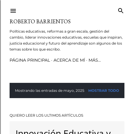
Ir al contenido principal
ROBERTO BARRIENTOS
Políticas educativas, reformas a gran escala, gestión del
cambio, liderar innovaciones educativas, escuelas que inspiran,
justicia educacional y futuro del aprendizaje son algunos de los
temas sobre los que escribo.
PÁGINA PRINCIPAL
ACERCA DE MÍ
MÁS…
Mostrando las entradas de mayo, 2025
MOSTRAR TODO
E
n
QUIERO LEER LOS ULTIMOS ARTÍCULOS
t
r
Innovación Educativa y