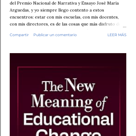
del Premio Nacional de Narrativa y Ensayo José María
Arguedas, y yo siempre llego contento a estos
encuentros: estar con mis escuelas, con mis docentes,
con mis directores, es de las cosas que más disfruto de
mi trabajo. Antes de empezar la revisión hubo café,
Compartir
Publicar un comentario
LEER MÁS
saludos, conversación. Luego, los fólderes. Leí el primer
cuento. En la tercera línea ya lo sabía. Esto no lo escribió
un niño. No fue una intuición vaga. Fue el tipo de guion,
el tipo de redacción, esa tersura sin fisuras que uno
reconoce cuando ha leído miles de textos escolares.
Seguí revisando. Cuentos y fábulas de primaria, cuentos y
ensayos de secundaria. Luego contrasté mis sospechas
con varias herramientas de inteligencia artificial. El
diagnóstico se repetía: demasiado sintético, demasiado
perfecto. Y aquí quiero ser honesto: ningún detector es
infalible, y no pondría las manos al fuego por cada caso
individual. Pe...