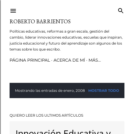
Ir al contenido principal
ROBERTO BARRIENTOS
Políticas educativas, reformas a gran escala, gestión del
cambio, liderar innovaciones educativas, escuelas que inspiran,
justicia educacional y futuro del aprendizaje son algunos de los
temas sobre los que escribo.
PÁGINA PRINCIPAL
ACERCA DE MÍ
MÁS…
Mostrando las entradas de enero, 2008
MOSTRAR TODO
E
n
QUIERO LEER LOS ULTIMOS ARTÍCULOS
t
r
Innovación Educativa y