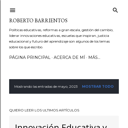
Ir al contenido principal
ROBERTO BARRIENTOS
Políticas educativas, reformas a gran escala, gestión del cambio,
liderar innovaciones educativas, escuelas que inspiran, justicia
educacional y futuro del aprendizaje son algunos de los temas
sobre los que escribo.
PÁGINA PRINCIPAL
ACERCA DE MÍ
MÁS…
Mostrando las entradas de mayo, 2023
MOSTRAR TODO
E
n
QUIERO LEER LOS ULTIMOS ARTÍCULOS
t
r
Innovación Educativa y