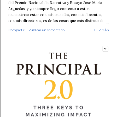
del Premio Nacional de Narrativa y Ensayo José María
Arguedas, y yo siempre llego contento a estos
encuentros: estar con mis escuelas, con mis docentes,
con mis directores, es de las cosas que más disfruto de
mi trabajo. Antes de empezar la revisión hubo café,
Compartir
Publicar un comentario
LEER MÁS
saludos, conversación. Luego, los fólderes. Leí el primer
cuento. En la tercera línea ya lo sabía. Esto no lo escribió
un niño. No fue una intuición vaga. Fue el tipo de guion,
el tipo de redacción, esa tersura sin fisuras que uno
reconoce cuando ha leído miles de textos escolares.
Seguí revisando. Cuentos y fábulas de primaria, cuentos y
ensayos de secundaria. Luego contrasté mis sospechas
con varias herramientas de inteligencia artificial. El
diagnóstico se repetía: demasiado sintético, demasiado
perfecto. Y aquí quiero ser honesto: ningún detector es
infalible, y no pondría las manos al fuego por cada caso
individual. Pe...