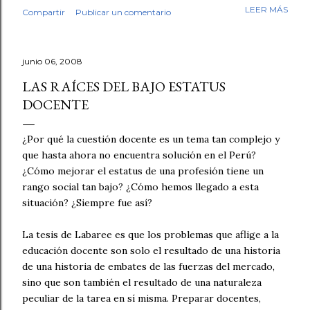
mi trabajo. Antes de empezar la revisión hubo café,
LEER MÁS
Compartir
Publicar un comentario
saludos, conversación. Luego, los fólderes. Leí el primer
cuento. En la tercera línea ya lo sabía. Esto no lo escribió
un niño. No fue una intuición vaga. Fue el tipo de guion,
junio 06, 2008
el tipo de redacción, esa tersura sin fisuras que uno
reconoce cuando ha leído miles de textos escolares.
LAS RAÍCES DEL BAJO ESTATUS
Seguí revisando. Cuentos y fábulas de primaria, cuentos y
DOCENTE
ensayos de secundaria. Luego contrasté mis sospechas
con varias herramientas de inteligencia artificial. El
¿Por qué la cuestión docente es un tema tan complejo y
diagnóstico se repetía: demasiado sintético, demasiado
que hasta ahora no encuentra solución en el Perú?
perfecto. Y aquí quiero ser honesto: ningún detector es
¿Cómo mejorar el estatus de una profesión tiene un
infalible, y no pondría las manos al fuego por cada caso
rango social tan bajo? ¿Cómo hemos llegado a esta
individual. Pe...
situación? ¿Siempre fue así?
La tesis de Labaree es que los problemas que aflige a la
educación docente son solo el resultado de una historia
de una historia de embates de las fuerzas del mercado,
sino que son también el resultado de una naturaleza
peculiar de la tarea en sí misma. Preparar docentes,