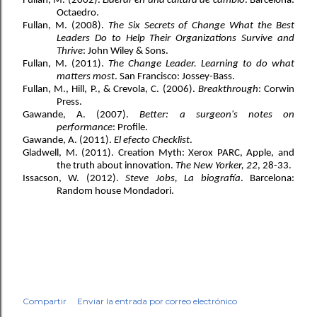
Fullan, M. (2002). 
Liderar en una cultura de cambio
. Barcelona: 
Octaedro.
Fullan, M. (2008). 
The Six Secrets of Change What the Best 
Leaders Do to Help Their Organizations Survive and 
Thrive
: John Wiley & Sons.
Fullan, M. (2011). 
The Change Leader. Learning to do what 
matters most
. San Francisco: Jossey-Bass.
Fullan, M., Hill, P., & Crevola, C. (2006). 
Breakthrough
: Corwin 
Press.
Gawande, A. (2007). 
Better: a surgeon's notes on 
performance
: Profile.
Gawande, A. (2011). 
El efecto Checklist
.
Gladwell, M. (2011). Creation Myth: Xerox PARC, Apple, and 
the truth about innovation. 
The New Yorker, 22
, 28-33. 
Issacson, W. (2012). 
Steve Jobs, La biografía
. Barcelona: 
Random house Mondadori.
Compartir
Enviar la entrada por correo electrónico