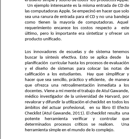
el diseño simple y sobrio de todos  los productos Apple. 
  Un ejemplo interesante es la misma entrada de CD de 
las computadoras Apple. Se empecinó en hacer que solo 
sea una ranura de entrada para el CD y no una bandeja 
como tienen la mayoría de computadoras. Aquel  
requerimiento encarece los costos respecto a  este 
último, pero lo importante era sintetizar y ofrecer un 
producto unificado.
Los innovadores de escuelas y de sistema tenemos 
buscar la síntesis efectiva. Esto se aplica desde  la 
planificación  curricular hasta los procesos de evaluación 
y el diseño de sistemas para colocar las notas de 
calificación a los estudiantes.  Hay que simplificar y 
hacer que sea sencillo, práctico y eficiente,  de manera 
que ofrezca una retroalimentación inmediata a los 
docentes. Viene a mi mente el trabajo de Atul Gawande, 
médico investigador de la universidad de Harvard, por 
revalorar y difundir la utilización el checklist en todos los 
ámbitos del actuar profesional,  en su libro El Efecto 
Checklist (
Atul Gawande, 2011
). El checklist resulta  una 
potente herramienta verificar y controlar que 
determinados procesos críticos se realicen.  Una 
herramienta simple en el mundo de lo complejo.