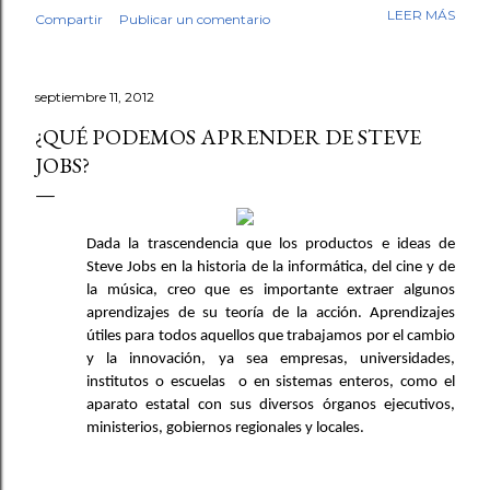
mi trabajo. Antes de empezar la revisión hubo café,
LEER MÁS
Compartir
Publicar un comentario
saludos, conversación. Luego, los fólderes. Leí el primer
cuento. En la tercera línea ya lo sabía. Esto no lo escribió
un niño. No fue una intuición vaga. Fue el tipo de guion,
septiembre 11, 2012
el tipo de redacción, esa tersura sin fisuras que uno
reconoce cuando ha leído miles de textos escolares.
¿QUÉ PODEMOS APRENDER DE STEVE
Seguí revisando. Cuentos y fábulas de primaria, cuentos y
JOBS?
ensayos de secundaria. Luego contrasté mis sospechas
con varias herramientas de inteligencia artificial. El
diagnóstico se repetía: demasiado sintético, demasiado
Dada la trascendencia que los productos e ideas de 
perfecto. Y aquí quiero ser honesto: ningún detector es
Steve Jobs en la historia de la informática, del cine y de 
infalible, y no pondría las manos al fuego por cada caso
la música, creo que es importante extraer algunos 
individual. Pe...
aprendizajes de su teoría de la acción. Aprendizajes 
útiles para todos aquellos que trabajamos por el cambio 
y la innovación, ya sea empresas, universidades, 
institutos o escuelas  o en sistemas enteros, como el 
aparato estatal con sus diversos órganos ejecutivos, 
ministerios, gobiernos regionales y locales.