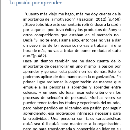
La pasión por aprender.
 “Cuanto más viejo me hago, más me doy cuenta de la 
importancia de la motivación”  (
Issacson, 2012
) (p.468) 
, Steve Jobs hizo este comentario refiriéndose a la razón 
por la que el Ipod tuvo éxito y los productos de Sony u 
otros competidores que estaban en el mercado no.  
Decía “Si no te entusiasma algo, entonces no vas a dar 
un paso más de lo necesario, no vas a trabajar ni una 
hora de más, no vas a tratar de poner en duda el statu 
quo.”(p.469).
Hace un tiempo también me he dado cuenta de lo 
importante de desarrollar en uno mismo la pasión por 
aprender y generar esta pasión en los demás. Esto lo 
podemos aplicar de dos maneras en la organización. En 
primer lugar rediseñar la organización de manera que 
empuje a las personas a aprender y aprender entre 
colegas, y en segundo lugar usar este criterio en los 
procesos de selección de personal. Muchas veces se 
pueden tener todos los títulos y experiencia del mundo, 
pero haber perdido en el camino esa pasión por seguir 
aprendiendo, esa motivación intrínseca necesaria para 
la creatividad. Una persona con tales características 
quizá sea útil quizá para mantener a la organización, 
pero no para transformarla y convertirla en líder en su 