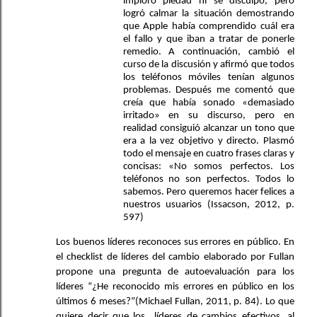
imploró piedad ni se disculpó, pero 
logró calmar la situación demostrando 
que Apple había comprendido cuál era 
el fallo y que iban a tratar de ponerle 
remedio. A continuación, cambió el 
curso de la discusión y afirmó que todos 
los teléfonos móviles tenían algunos 
problemas. Después me comentó que 
creía que había sonado «demasiado 
irritado» en su discurso, pero en 
realidad consiguió alcanzar un tono que 
era a la vez objetivo y directo. Plasmó 
todo el mensaje en cuatro frases claras y 
concisas: «No somos perfectos. Los 
teléfonos no son perfectos. Todos lo 
sabemos. Pero queremos hacer felices a 
nuestros usuarios (
Issacson, 2012, p. 
597
)
Los buenos líderes reconoces sus errores en público. En 
el checklist de líderes del cambio elaborado por Fullan 
propone una pregunta de autoevaluación para los 
líderes “¿He reconocido mis errores en público en los 
últimos 6 meses?”(
Michael Fullan, 2011, p. 84
). Lo que 
quiere decir que los  líderes de cambios efectivos, al 