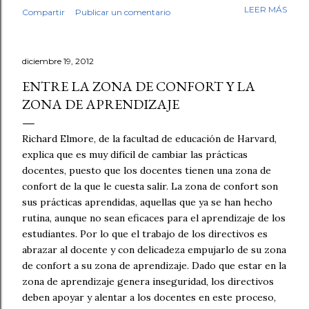
mi trabajo. Antes de empezar la revisión hubo café,
LEER MÁS
Compartir
Publicar un comentario
saludos, conversación. Luego, los fólderes. Leí el primer
cuento. En la tercera línea ya lo sabía. Esto no lo escribió
un niño. No fue una intuición vaga. Fue el tipo de guion,
diciembre 19, 2012
el tipo de redacción, esa tersura sin fisuras que uno
reconoce cuando ha leído miles de textos escolares.
ENTRE LA ZONA DE CONFORT Y LA
Seguí revisando. Cuentos y fábulas de primaria, cuentos y
ZONA DE APRENDIZAJE
ensayos de secundaria. Luego contrasté mis sospechas
con varias herramientas de inteligencia artificial. El
Richard Elmore, de la facultad de educación de Harvard,
diagnóstico se repetía: demasiado sintético, demasiado
explica que es muy difícil de cambiar las prácticas
perfecto. Y aquí quiero ser honesto: ningún detector es
docentes, puesto que los docentes tienen una zona de
infalible, y no pondría las manos al fuego por cada caso
confort de la que le cuesta salir. La zona de confort son
individual. Pe...
sus prácticas aprendidas, aquellas que ya se han hecho
rutina, aunque no sean eficaces para el aprendizaje de los
estudiantes. Por lo que el trabajo de los directivos es
abrazar al docente y con delicadeza empujarlo de su zona
de confort a su zona de aprendizaje. Dado que estar en la
zona de aprendizaje genera inseguridad, los directivos
deben apoyar y alentar a los docentes en este proceso,