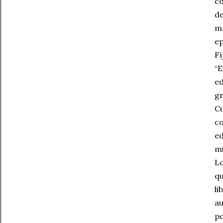
co
de
ma
ep
Fí
“E
ed
gr
Cu
co
ed
mi
Lo
qu
li
au
po