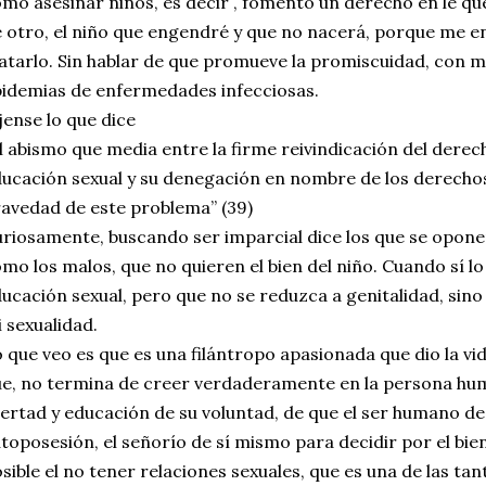
mo asesinar niños, es decir , fomento un derecho en le qu
 otro, el niño que engendré y que no nacerá, porque me e
tarlo. Sin hablar de que promueve la promiscuidad, con m
idemias de enfermedades infecciosas.
jense lo que dice
l abismo que media entre la firme reivindicación del derech
ucación sexual y su denegación en nombre de los derechos
avedad de este problema” (39)
riosamente, buscando ser imparcial dice los que se oponen
mo los malos, que no quieren el bien del niño. Cuando sí lo
ucación sexual, pero que no se reduzca a genitalidad, sino
 sexualidad.
 que veo es que es una filántropo apasionada que dio la vi
e, no termina de creer verdaderamente en la persona huma
bertad y educación de su voluntad, de que el ser humano de
toposesión, el señorío de sí mismo para decidir por el bien
sible el no tener relaciones sexuales, que es una de las ta