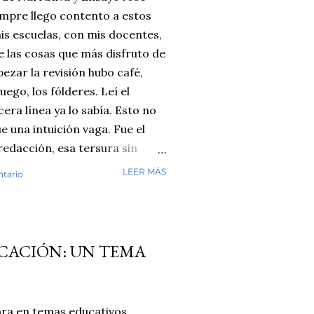
empre llego contento a estos
is escuelas, con mis docentes,
e las cosas que más disfruto de
ezar la revisión hubo café,
ego, los fólderes. Leí el
era línea ya lo sabía. Esto no
ue una intuición vaga. Fue el
 redacción, esa tersura sin
e cuando ha leído miles de
LEER MÁS
ntario
revisando. Cuentos y fábulas de
ayos de secundaria. Luego
 con varias herramientas de
l diagnóstico se repetía:
UCACIÓN: UN TEMA
masiado perfecto. Y aquí
n detector es infalible, y no
go por cada caso individual.
ra en temas educativos,