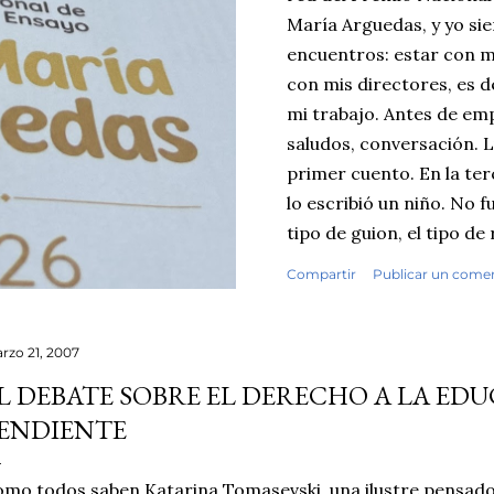
María Arguedas, y yo si
encuentros: estar con m
con mis directores, es d
mi trabajo. Antes de emp
saludos, conversación. Lu
primer cuento. En la terc
lo escribió un niño. No f
tipo de guion, el tipo de
fisuras que uno reconoc
Compartir
Publicar un come
textos escolares. Seguí 
primaria, cuentos y ens
contrasté mis sospechas
rzo 21, 2007
inteligencia artificial. E
L DEBATE SOBRE EL DERECHO A LA ED
demasiado sintético, de
ENDIENTE
quiero ser honesto: ningú
pondría las manos al fue
mo todos saben Katarina Tomasevski, una ilustre pensado