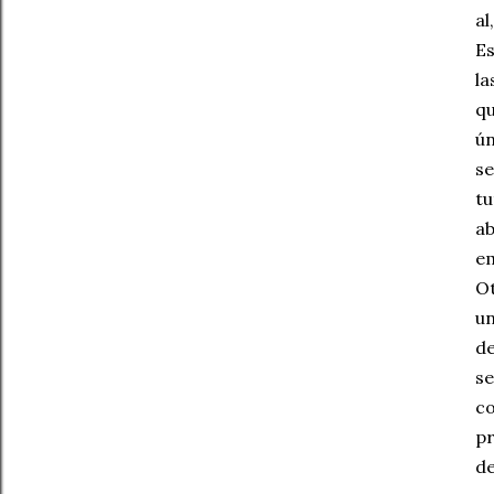
al
Es
la
qu
ún
se
tu
ab
e
Ot
un
de
se
co
pr
de