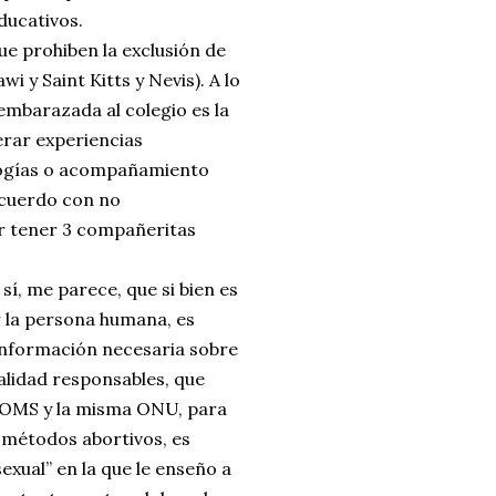
ducativos.
ue prohiben la exclusión de
i y Saint Kitts y Nevis). A lo
 embarazada al colegio es la
erar experiencias
ologías o acompañamiento
 acuerdo con no
er tener 3 compañeritas
sí, me parece, que si bien es
 la persona humana, es
 información necesaria sobre
alidad responsables, que
 OMS y la misma ONU, para
 métodos abortivos, es
sexual” en la que le enseño a