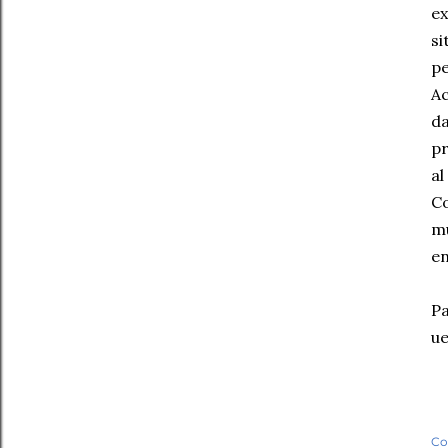
ex
si
pe
Ac
da
pr
al
Co
mu
en
Pa
u
Co