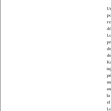
Un
po
re
dó
Lo
pr
de
de
Ka
in
pú
mu
su
la
el
Lo