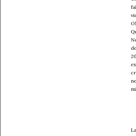
fa
vi
O
Qu
No
de
20
ex
cr
ne
mi
La