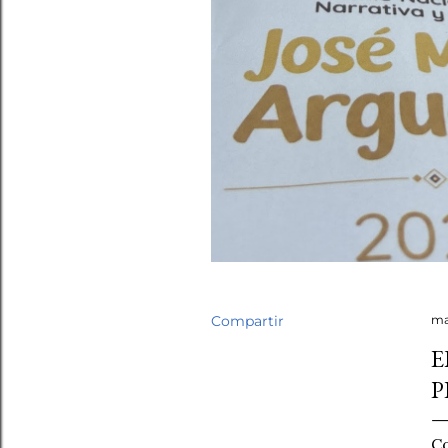
Compartir
ma
E
P
Co