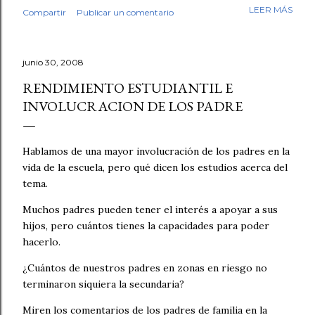
mi trabajo. Antes de empezar la revisión hubo café,
LEER MÁS
Compartir
Publicar un comentario
saludos, conversación. Luego, los fólderes. Leí el primer
cuento. En la tercera línea ya lo sabía. Esto no lo escribió
un niño. No fue una intuición vaga. Fue el tipo de guion,
junio 30, 2008
el tipo de redacción, esa tersura sin fisuras que uno
reconoce cuando ha leído miles de textos escolares.
RENDIMIENTO ESTUDIANTIL E
Seguí revisando. Cuentos y fábulas de primaria, cuentos y
INVOLUCRACION DE LOS PADRE
ensayos de secundaria. Luego contrasté mis sospechas
con varias herramientas de inteligencia artificial. El
diagnóstico se repetía: demasiado sintético, demasiado
Hablamos de una mayor involucración de los padres en la
perfecto. Y aquí quiero ser honesto: ningún detector es
vida de la escuela, pero qué dicen los estudios acerca del
infalible, y no pondría las manos al fuego por cada caso
tema.
individual. Pe...
Muchos padres pueden tener el interés a apoyar a sus
hijos, pero cuántos tienes la capacidades para poder
hacerlo.
¿Cuántos de nuestros padres en zonas en riesgo no
terminaron siquiera la secundaria?
Miren los comentarios de los padres de familia en la