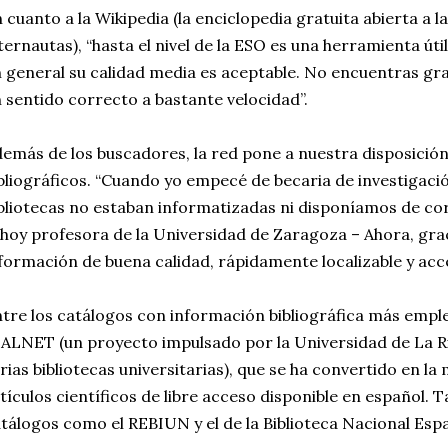
 cuanto a la Wikipedia (la enciclopedia gratuita abierta a l
ternautas), “hasta el nivel de la ESO es una herramienta útil
 general su calidad media es aceptable. No encuentras gra
 sentido correcto a bastante velocidad”.
emás de los buscadores, la red pone a nuestra disposició
bliográficos. “Cuando yo empecé de becaria de investigación,
bliotecas no estaban informatizadas ni disponíamos de co
 hoy profesora de la Universidad de Zaragoza – Ahora, gra
formación de buena calidad, rápidamente localizable y acce
tre los catálogos con información bibliográfica más empl
ALNET (un proyecto impulsado por la Universidad de La Ri
rias bibliotecas universitarias), que se ha convertido en l
tículos científicos de libre acceso disponible en español.
tálogos como el REBIUN y el de la Biblioteca Nacional Espa