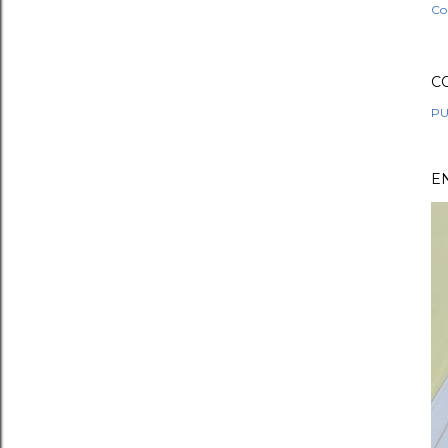
Co
C
PU
E