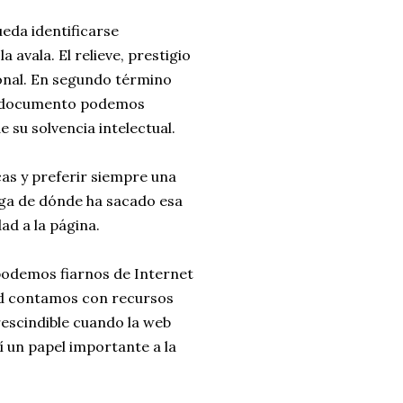
da identificarse
a avala. El relieve, prestigio
cional. En segundo término
 el documento podemos
 su solvencia intelectual.
icas y preferir siempre una
iga de dónde ha sacado esa
dad a la página.
podemos fiarnos de Internet
ed contamos con recursos
rescindible cuando la web
uí un papel importante a la
.