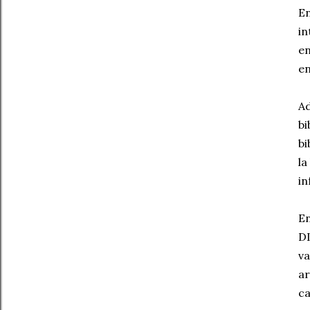
En
in
en
en
Ad
bi
bi
la
in
En
DI
va
ar
ca