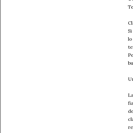
Te
Cl
Si
lo
te
Pe
bu
Un
La
fi
de
cl
re