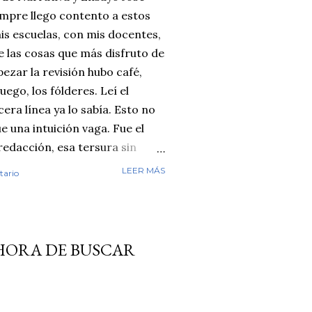
empre llego contento a estos
is escuelas, con mis docentes,
e las cosas que más disfruto de
ezar la revisión hubo café,
ego, los fólderes. Leí el
era línea ya lo sabía. Esto no
ue una intuición vaga. Fue el
 redacción, esa tersura sin
e cuando ha leído miles de
LEER MÁS
tario
revisando. Cuentos y fábulas de
ayos de secundaria. Luego
 con varias herramientas de
l diagnóstico se repetía:
 HORA DE BUSCAR
masiado perfecto. Y aquí
n detector es infalible, y no
go por cada caso individual.