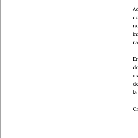
Ad
co
no
in
ra
En
do
us
de
la
C