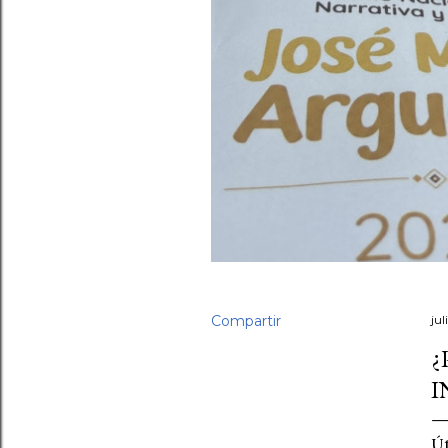
Compartir
jul
¿
I
Út