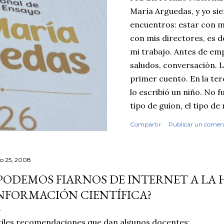
María Arguedas, y yo si
encuentros: estar con m
con mis directores, es d
mi trabajo. Antes de emp
saludos, conversación. Lu
primer cuento. En la terc
lo escribió un niño. No f
tipo de guion, el tipo de
fisuras que uno reconoc
Compartir
Publicar un comen
textos escolares. Seguí 
primaria, cuentos y ens
contrasté mis sospechas
io 25, 2008
inteligencia artificial. E
PODEMOS FIARNOS DE INTERNET A LA
demasiado sintético, de
NFORMACIÓN CIENTÍFICA?
quiero ser honesto: ningú
pondría las manos al fue
iles recomendaciones que dan algunos docentes: