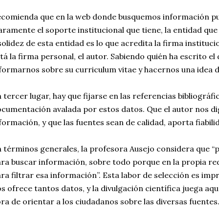
comienda que en la web donde busquemos información pue
aramente el soporte institucional que tiene, la entidad que l
solidez de esta entidad es lo que acredita la firma institu
tá la firma personal, el autor. Sabiendo quién ha escrito
formarnos sobre su curriculum vitae y hacernos una idea de
 tercer lugar, hay que fijarse en las referencias bibliográf
cumentación avalada por estos datos. Que el autor nos d
formación, y que las fuentes sean de calidad, aporta fiabili
 términos generales, la profesora Ausejo considera que “
ra buscar información, sobre todo porque en la propia r
ra filtrar esa información”. Esta labor de selección es imp
s ofrece tantos datos, y la divulgación científica juega aq
ra de orientar a los ciudadanos sobre las diversas fuentes