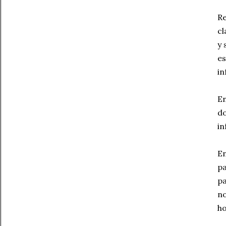
Re
cl
y 
es
in
En
do
in
En
pa
pa
no
ho