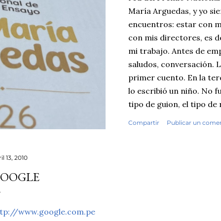
María Arguedas, y yo si
encuentros: estar con m
con mis directores, es d
mi trabajo. Antes de emp
saludos, conversación. Lu
primer cuento. En la terc
lo escribió un niño. No f
tipo de guion, el tipo de
fisuras que uno reconoc
Compartir
Publicar un come
textos escolares. Seguí 
primaria, cuentos y ens
contrasté mis sospechas
il 13, 2010
inteligencia artificial. E
OOGLE
demasiado sintético, de
quiero ser honesto: ningú
pondría las manos al fue
ttp://www.google.com.pe