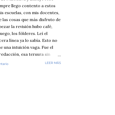
empre llego contento a estos
is escuelas, con mis docentes,
e las cosas que más disfruto de
ezar la revisión hubo café,
ego, los fólderes. Leí el
era línea ya lo sabía. Esto no
ue una intuición vaga. Fue el
 redacción, esa tersura sin
e cuando ha leído miles de
LEER MÁS
ntario
revisando. Cuentos y fábulas de
ayos de secundaria. Luego
 con varias herramientas de
l diagnóstico se repetía:
masiado perfecto. Y aquí
n detector es infalible, y no
go por cada caso individual.