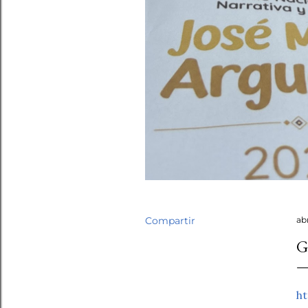
Compartir
abr
G
h