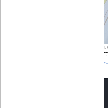
jul
E
Co