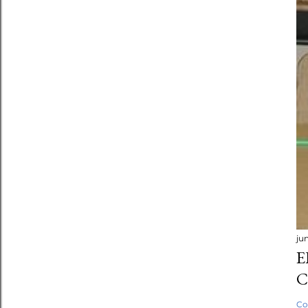
ju
E
C
Co