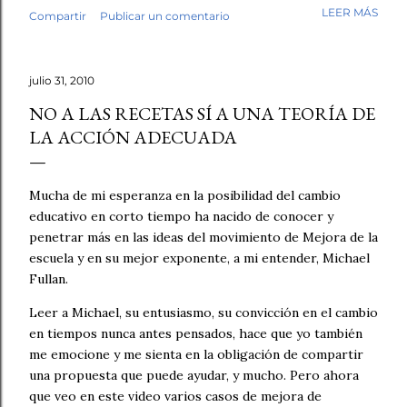
mi trabajo. Antes de empezar la revisión hubo café,
LEER MÁS
Compartir
Publicar un comentario
saludos, conversación. Luego, los fólderes. Leí el primer
cuento. En la tercera línea ya lo sabía. Esto no lo escribió
un niño. No fue una intuición vaga. Fue el tipo de guion,
julio 31, 2010
el tipo de redacción, esa tersura sin fisuras que uno
reconoce cuando ha leído miles de textos escolares.
NO A LAS RECETAS SÍ A UNA TEORÍA DE
Seguí revisando. Cuentos y fábulas de primaria, cuentos y
LA ACCIÓN ADECUADA
ensayos de secundaria. Luego contrasté mis sospechas
con varias herramientas de inteligencia artificial. El
diagnóstico se repetía: demasiado sintético, demasiado
Mucha de mi esperanza en la posibilidad del cambio
perfecto. Y aquí quiero ser honesto: ningún detector es
educativo en corto tiempo ha nacido de conocer y
infalible, y no pondría las manos al fuego por cada caso
penetrar más en las ideas del movimiento de Mejora de la
individual. Pe...
escuela y en su mejor exponente, a mi entender, Michael
Fullan.
Leer a Michael, su entusiasmo, su convicción en el cambio
en tiempos nunca antes pensados, hace que yo también
me emocione y me sienta en la obligación de compartir
una propuesta que puede ayudar, y mucho. Pero ahora
que veo en este video varios casos de mejora de