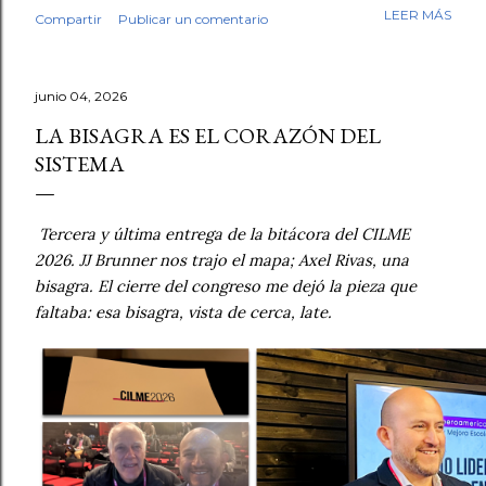
mi trabajo. Antes de empezar la revisión hubo café,
LEER MÁS
Compartir
Publicar un comentario
saludos, conversación. Luego, los fólderes. Leí el primer
cuento. En la tercera línea ya lo sabía. Esto no lo escribió
un niño. No fue una intuición vaga. Fue el tipo de guion,
junio 04, 2026
el tipo de redacción, esa tersura sin fisuras que uno
reconoce cuando ha leído miles de textos escolares.
LA BISAGRA ES EL CORAZÓN DEL
Seguí revisando. Cuentos y fábulas de primaria, cuentos y
SISTEMA
ensayos de secundaria. Luego contrasté mis sospechas
con varias herramientas de inteligencia artificial. El
diagnóstico se repetía: demasiado sintético, demasiado
Tercera y última entrega de la bitácora del CILME 
perfecto. Y aquí quiero ser honesto: ningún detector es
2026. JJ Brunner nos trajo el mapa; Axel Rivas, una 
infalible, y no pondría las manos al fuego por cada caso
bisagra. El cierre del congreso me dejó la pieza que 
individual. Pe...
faltaba: esa bisagra, vista de cerca, late.