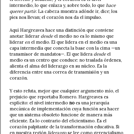
intermedio, lo que enlaza y, sobre todo, lo que 
hace 
querer partir
. La cabeza muestra adónde ir, dice; los 
pies nos llevan; el corazón nos da el impulso.
Aquí Hargreaves hace una distinción que conviene 
anotar: liderar 
desde
 el medio no es lo mismo que 
liderar 
en
 el medio. El que lidera en el medio es una 
capa intermedia que conecta la base con la cima —un 
transmisor de mandatos—. El que lidera 
desde
 el 
medio es un centro que conduce: no traslada órdenes, 
alienta el alma del liderazgo en su núcleo. Es la 
diferencia entre una correa de transmisión y un 
corazón.
Y esto refuta, mejor que cualquier argumento mío, el 
prejuicio que reportaba Romero. Hargreaves es 
explícito: el nivel intermedio 
no
 es una jerarquía 
mecánica de implementación cuya función sea hacer 
que un sistema obsoleto funcione de manera más 
eficiente. Es lo contrario del eficientismo. Es el 
corazón palpitante de la transformación educativa. Si 
en nuestra región 
liderazgo
 se lee como gerencialismo 