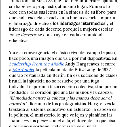
fondo toda la Mesa 23 que me tocó moderar— apuntan, 
sin habérselo propuesto, al mismo lugar. Romero lo 
dice con todas sus letras en la síntesis de su libro: para 
que cada escuela se vuelva una buena escuela, importan 
el liderazgo directivo, 
los liderazgos intermedios
 y el 
liderazgo de cada docente, porque la mejora escolar 
no se decreta
: se construye en cada comunidad 
educativa. 
Y a esa convergencia el clásico vivo del campo le puso, 
hace poco, una imagen que vale por mil diapositivas. En 
Leadership From the Middle 
Andy Hargreaves recurre 
a 
Metrópolis
, la película muda de Fritz Lang de 1927, 
que vio restaurada en Berlín. En esa sociedad de clases 
brutal, la injusticia no se resuelve por una fuga 
individual ni por una insurrección colectiva, sino por un 
mediador: el corazón que une las manos y la cabeza. 
"El mediador entre la cabeza y las manos debe ser el 
corazón"
, dice uno de los protagonistas. Hargreaves la 
traslada al sistema educativo sin esfuerzo: la cabeza es 
la política, el ministerio, lo que ve lejos y planifica; las 
manos —y los pies— son el aula, el docente, lo que pisa 
el terreno y sostiene; y el corazón es el nivel 