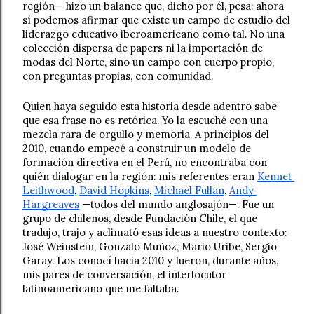
región— hizo un balance que, dicho por él, pesa: ahora 
sí podemos afirmar que existe un campo de estudio del 
liderazgo educativo iberoamericano como tal. No una 
colección dispersa de papers ni la importación de 
modas del Norte, sino un campo con cuerpo propio, 
con preguntas propias, con comunidad.
Quien haya seguido esta historia desde adentro sabe 
que esa frase no es retórica. Yo la escuché con una 
mezcla rara de orgullo y memoria. A principios del 
2010, cuando empecé a construir un modelo de 
formación directiva en el Perú, no encontraba con 
quién dialogar en la región: mis referentes eran 
Kennet 
Leithwood
, 
David Hopkins
, 
Michael Fullan
, 
Andy 
Hargreaves
 —todos del mundo anglosajón—. Fue un 
grupo de chilenos, desde Fundación Chile, el que 
tradujo, trajo y aclimató esas ideas a nuestro contexto: 
José Weinstein, Gonzalo Muñoz, Mario Uribe, Sergio 
Garay. Los conocí hacia 2010 y fueron, durante años, 
mis pares de conversación, el interlocutor 
latinoamericano que me faltaba.