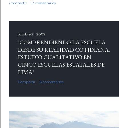
Compartir
13 comentarios
octubre 21, 2009
"COMPRENDIENDO LA ESCUELA
DESDE SU REALIDAD COTIDIANA.
ESTUDIO CUALITATIVO EN
CINCO ESCUELAS ESTATALES DE
LIMA"
Compartir
8 comentarios