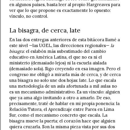
en algunos países, basta leer al propio Hargreaves para 
ver que lo que propone es exactamente lo opuesto: 
vínculo, no control.
La bisagra, de cerca, late
En las dos entregas anteriores de esta bitácora llamé a 
este nivel —las UGEL, las direcciones regionales— 
la 
bisagra
: el eslabón más subestimado del cambio 
educativo en América Latina, el que no es ni el 
ministerio (demasiado lejos) ni la escuela aislada 
(demasiado sola). Sigo creyendo en esa imagen. Pero el 
congreso me obligó a mirarla más de cerca, y de cerca 
una bisagra no solo une dos hojas: late. Lo que escala 
una metodología de un aula afortunada a mil aulas no 
es un mecanismo administrativo. Es un vínculo: alguien 
que ya ama algo invitando a otro a amarlo. De eso, 
precisamente, traté de hablar en mi propia ponencia: la 
Relación Tutora, el Aprendizaje entre Pares en Lima 
Sur, como el mecanismo concreto que escala. La 
bisagra mueve la puerta; el corazón hace que alguien 
quiera cruzarla. Son la misma pieza vista por sus dos 