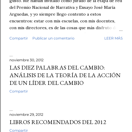
gusto. Me habían invitado como jurado de la etapa de red
del Premio Nacional de Narrativa y Ensayo José María
Arguedas, y yo siempre llego contento a estos
encuentros: estar con mis escuelas, con mis docentes,
con mis directores, es de las cosas que más disfruto de
mi trabajo. Antes de empezar la revisión hubo café,
Compartir
Publicar un comentario
LEER MÁS
saludos, conversación. Luego, los fólderes. Leí el primer
cuento. En la tercera línea ya lo sabía. Esto no lo escribió
un niño. No fue una intuición vaga. Fue el tipo de guion,
noviembre 30, 2012
el tipo de redacción, esa tersura sin fisuras que uno
LAS DIEZ PALABRAS DEL CAMBIO:
reconoce cuando ha leído miles de textos escolares.
ANÁLISIS DE LA TEORÍA DE LA ACCIÓN
Seguí revisando. Cuentos y fábulas de primaria, cuentos y
DE UN LÍDER DEL CAMBIO
ensayos de secundaria. Luego contrasté mis sospechas
con varias herramientas de inteligencia artificial. El
Compartir
diagnóstico se repetía: demasiado sintético, demasiado
perfecto. Y aquí quiero ser honesto: ningún detector es
infalible, y no pondría las manos al fuego por cada caso
noviembre 29, 2012
individual. Pe...
LIBROS RECOMENDADOS DEL 2012
Compartir