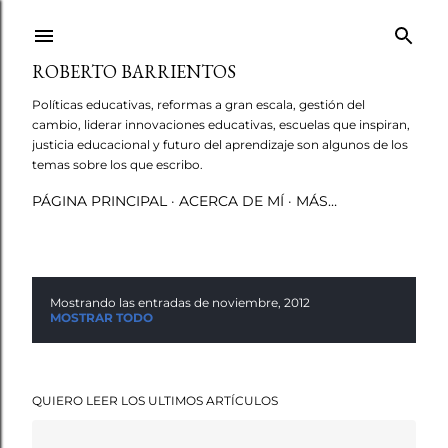
Ir al contenido principal
ROBERTO BARRIENTOS
Políticas educativas, reformas a gran escala, gestión del
cambio, liderar innovaciones educativas, escuelas que inspiran,
justicia educacional y futuro del aprendizaje son algunos de los
temas sobre los que escribo.
PÁGINA PRINCIPAL
ACERCA DE MÍ
MÁS…
Mostrando las entradas de noviembre, 2012
E
MOSTRAR TODO
n
t
QUIERO LEER LOS ULTIMOS ARTÍCULOS
r