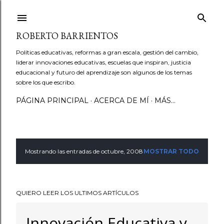
Ir al contenido principal
ROBERTO BARRIENTOS
Políticas educativas, reformas a gran escala, gestión del cambio,
liderar innovaciones educativas, escuelas que inspiran, justicia
educacional y futuro del aprendizaje son algunos de los temas
sobre los que escribo.
PÁGINA PRINCIPAL
ACERCA DE MÍ
MÁS…
Mostrando las entradas de octubre, 2008
MOSTRAR TODO
E
n
QUIERO LEER LOS ULTIMOS ARTÍCULOS
t
r
Innovación Educativa y