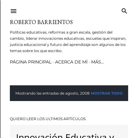
Ir al contenido principal
ROBERTO BARRIENTOS
Políticas educativas, reformas a gran escala, gestión del
cambio, liderar innovaciones educativas, escuelas que inspiran,
justicia educacional y futuro del aprendizaje son algunos de los
temas sobre los que escribo.
PÁGINA PRINCIPAL
ACERCA DE MÍ
MÁS…
Mostrando las entradas de agosto, 2008
MOSTRAR TODO
E
n
QUIERO LEER LOS ULTIMOS ARTÍCULOS
t
r
Innovación Educativa y