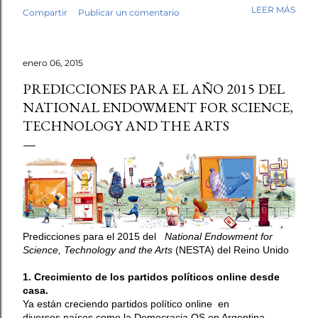
mi trabajo. Antes de empezar la revisión hubo café,
LEER MÁS
Compartir
Publicar un comentario
saludos, conversación. Luego, los fólderes. Leí el primer
cuento. En la tercera línea ya lo sabía. Esto no lo escribió
un niño. No fue una intuición vaga. Fue el tipo de guion,
enero 06, 2015
el tipo de redacción, esa tersura sin fisuras que uno
reconoce cuando ha leído miles de textos escolares.
PREDICCIONES PARA EL AÑO 2015 DEL
Seguí revisando. Cuentos y fábulas de primaria, cuentos y
NATIONAL ENDOWMENT FOR SCIENCE,
ensayos de secundaria. Luego contrasté mis sospechas
TECHNOLOGY AND THE ARTS
con varias herramientas de inteligencia artificial. El
diagnóstico se repetía: demasiado sintético, demasiado
perfecto. Y aquí quiero ser honesto: ningún detector es
infalible, y no pondría las manos al fuego por cada caso
individual. Pe...
Predicciones para el 2015 del
National
Endowment for
Science, Technology and the Arts
(NESTA) del Reino Unido
1. Crecimiento de los partidos políticos online desde
casa.
Ya están creciendo partidos político online en
diversos países como la Democracia OS en Argentina,