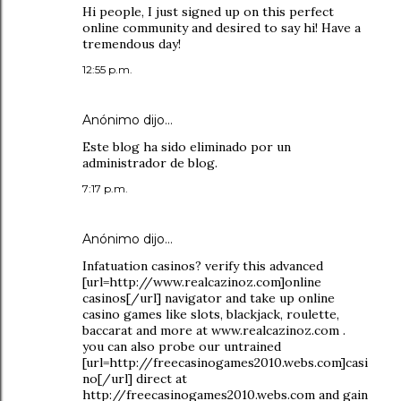
Hi people, I just signed up on this perfect
online community and desired to say hi! Have a
tremendous day!
12:55 p.m.
Anónimo dijo…
Este blog ha sido eliminado por un
administrador de blog.
7:17 p.m.
Anónimo dijo…
Infatuation casinos? verify this advanced
[url=http://www.realcazinoz.com]online
casinos[/url] navigator and take up online
casino games like slots, blackjack, roulette,
baccarat and more at www.realcazinoz.com .
you can also probe our untrained
[url=http://freecasinogames2010.webs.com]casi
no[/url] direct at
http://freecasinogames2010.webs.com and gain