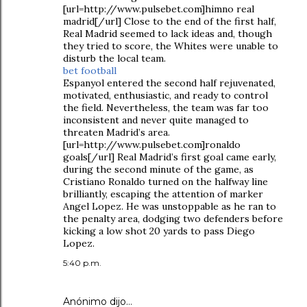
[url=http://www.pulsebet.com]himno real
madrid[/url] Close to the end of the first half,
Real Madrid seemed to lack ideas and, though
they tried to score, the Whites were unable to
disturb the local team.
bet football
Espanyol entered the second half rejuvenated,
motivated, enthusiastic, and ready to control
the field. Nevertheless, the team was far too
inconsistent and never quite managed to
threaten Madrid’s area.
[url=http://www.pulsebet.com]ronaldo
goals[/url] Real Madrid’s first goal came early,
during the second minute of the game, as
Cristiano Ronaldo turned on the halfway line
brilliantly, escaping the attention of marker
Angel Lopez. He was unstoppable as he ran to
the penalty area, dodging two defenders before
kicking a low shot 20 yards to pass Diego
Lopez.
5:40 p.m.
Anónimo dijo…