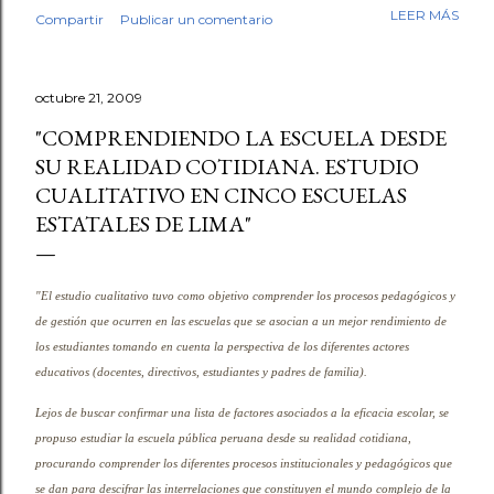
mi trabajo. Antes de empezar la revisión hubo café,
LEER MÁS
Compartir
Publicar un comentario
saludos, conversación. Luego, los fólderes. Leí el primer
cuento. En la tercera línea ya lo sabía. Esto no lo escribió
un niño. No fue una intuición vaga. Fue el tipo de guion,
octubre 21, 2009
el tipo de redacción, esa tersura sin fisuras que uno
reconoce cuando ha leído miles de textos escolares.
"COMPRENDIENDO LA ESCUELA DESDE
Seguí revisando. Cuentos y fábulas de primaria, cuentos y
SU REALIDAD COTIDIANA. ESTUDIO
ensayos de secundaria. Luego contrasté mis sospechas
CUALITATIVO EN CINCO ESCUELAS
con varias herramientas de inteligencia artificial. El
ESTATALES DE LIMA"
diagnóstico se repetía: demasiado sintético, demasiado
perfecto. Y aquí quiero ser honesto: ningún detector es
infalible, y no pondría las manos al fuego por cada caso
"El estudio cualitativo tuvo como objetivo comprender los procesos pedagógicos y
individual. Pe...
de gestión que ocurren en las escuelas que se asocian a un mejor rendimiento de
los estudiantes tomando en cuenta la perspectiva de los diferentes actores
educativos (docentes, directivos, estudiantes y padres de familia).
Lejos de buscar confirmar una lista de factores asociados a la eficacia escolar, se
propuso estudiar la escuela pública peruana desde su realidad cotidiana,
procurando comprender los diferentes procesos institucionales y pedagógicos que
se dan para descifrar las interrelaciones que constituyen el mundo complejo de la