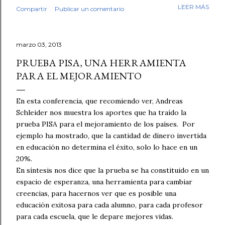
mi trabajo. Antes de empezar la revisión hubo café,
LEER MÁS
Compartir
Publicar un comentario
saludos, conversación. Luego, los fólderes. Leí el primer
cuento. En la tercera línea ya lo sabía. Esto no lo escribió
un niño. No fue una intuición vaga. Fue el tipo de guion,
marzo 03, 2013
el tipo de redacción, esa tersura sin fisuras que uno
reconoce cuando ha leído miles de textos escolares.
PRUEBA PISA, UNA HERRAMIENTA
Seguí revisando. Cuentos y fábulas de primaria, cuentos y
PARA EL MEJORAMIENTO
ensayos de secundaria. Luego contrasté mis sospechas
con varias herramientas de inteligencia artificial. El
En esta conferencia, que recomiendo ver, Andreas
diagnóstico se repetía: demasiado sintético, demasiado
Schleider nos muestra los aportes que ha traído la
perfecto. Y aquí quiero ser honesto: ningún detector es
prueba PISA para el mejoramiento de los países. Por
infalible, y no pondría las manos al fuego por cada caso
ejemplo ha mostrado, que la cantidad de dinero invertida
individual. Pe...
en educación no determina el éxito, solo lo hace en un
20%.
En síntesis nos dice que la prueba se ha constituido en un
espacio de esperanza, una herramienta para cambiar
creencias, para hacernos ver que es posible una
educación exitosa para cada alumno, para cada profesor
para cada escuela, que le depare mejores vidas.